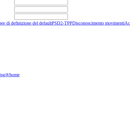
e di definizione del default
PSD2-TPP
Disconoscimento movimenti
Acc
ca/ng/#/home