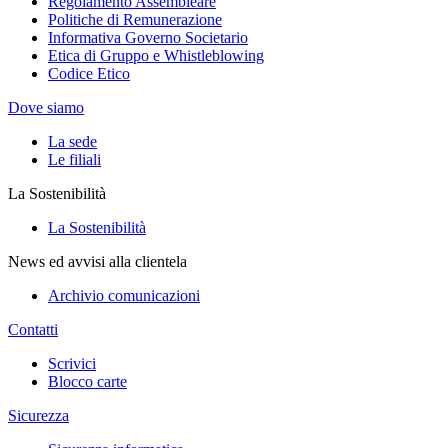
Regolamento Assembleare
Politiche di Remunerazione
Informativa Governo Societario
Etica di Gruppo e Whistleblowing
Codice Etico
Dove siamo
La sede
Le filiali
La Sostenibilità
La Sostenibilità
News ed avvisi alla clientela
Archivio comunicazioni
Contatti
Scrivici
Blocco carte
Sicurezza