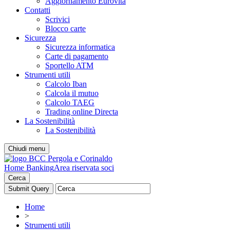
Aggiornamento Eurovita
Contatti
Scrivici
Blocco carte
Sicurezza
Sicurezza informatica
Carte di pagamento
Sportello ATM
Strumenti utili
Calcolo Iban
Calcola il mutuo
Calcolo TAEG
Trading online Directa
La Sostenibilità
La Sostenibilità
Chiudi menu
Home Banking
Area riservata soci
Cerca
Home
>
Strumenti utili