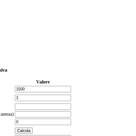
siva
Valore
 annua)