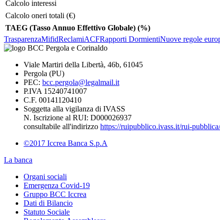
Calcolo interessi
Calcolo oneri totali (€)
TAEG (Tasso Annuo Effettivo Globale) (%)
Trasparenza
Mifid
Reclami
ACF
Rapporti Dormienti
Nuove regole europe
Viale Martiri della Libertà, 46b, 61045
Pergola (PU)
PEC:
bcc.pergola@legalmail.it
P.IVA 15240741007
C.F. 00141120410
Soggetta alla vigilanza di IVASS
N. Iscrizione al RUI: D000026937
consultabile all'indirizzo
https://ruipubblico.ivass.it/rui-pubbli
©2017 Iccrea Banca S.p.A
La banca
Organi sociali
Emergenza Covid-19
Gruppo BCC Iccrea
Dati di Bilancio
Statuto Sociale