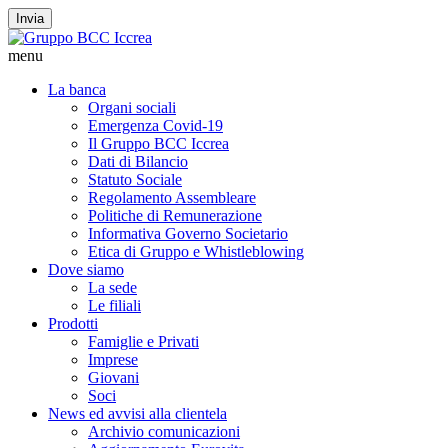
Invia
menu
La banca
Organi sociali
Emergenza Covid-19
Il Gruppo BCC Iccrea
Dati di Bilancio
Statuto Sociale
Regolamento Assembleare
Politiche di Remunerazione
Informativa Governo Societario
Etica di Gruppo e Whistleblowing
Dove siamo
La sede
Le filiali
Prodotti
Famiglie e Privati
Imprese
Giovani
Soci
News ed avvisi alla clientela
Archivio comunicazioni